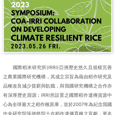
國際稻米研究所(IRRI)亞洲歷史悠久且規模完善
之農業國際研究機構，其成立宗旨為藉由稻作研究及
品種改良減少貧窮與飢餓，與我國研究機構之合作亦
有深厚歷史淵源；IRRI所設置之國際稻作遺傳資源中
心為全球最大之稻作種原庫，並於2007年為紀念我國
中央研究院張德慈院士在稻作遺傳育種之貢獻，更名