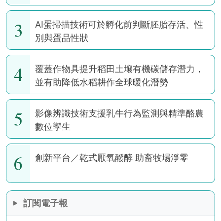
3
AI蛋掃描技術可於孵化前判斷胚胎存活、性
別與蛋品性狀
4
覆蓋作物具提升稻田土壤有機碳儲存潛力，
並有助降低水稻耕作全球暖化潛勢
5
影像辨識技術支援乳牛行為監測與精準酪農
數位孿生
6
創新平台／乾式厭氧醱酵 助畜牧場淨零
訂閱電子報