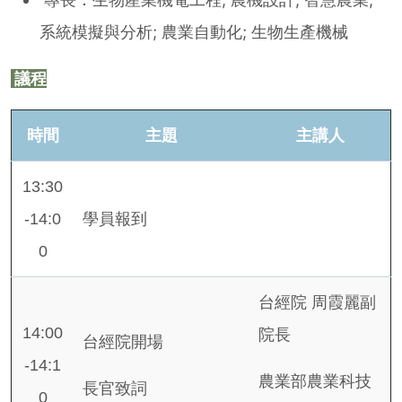
系統模擬與分析; 農業自動化; 生物生產機械
議程
時間
主題
主講人
13:30
-14:0
學員報到
0
台經院 周霞麗副
14:00
院長
台經院開場
-14:1
農業部農業科技
長官致詞
0