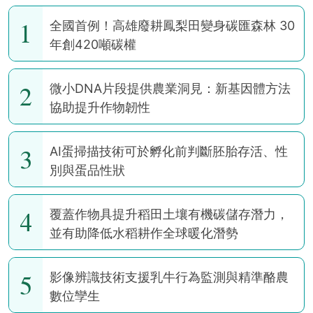
1
全國首例！高雄廢耕鳳梨田變身碳匯森林 30
年創420噸碳權
2
微小DNA片段提供農業洞見：新基因體方法
協助提升作物韌性
3
AI蛋掃描技術可於孵化前判斷胚胎存活、性
別與蛋品性狀
4
覆蓋作物具提升稻田土壤有機碳儲存潛力，
並有助降低水稻耕作全球暖化潛勢
5
影像辨識技術支援乳牛行為監測與精準酪農
數位孿生