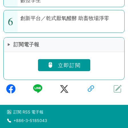
數位孿生
6
創新平台／乾式厭氧醱酵 助畜牧場淨零
訂閱電子報
立即訂閱
訂閱
RSS
電子報
+886-3-5185043