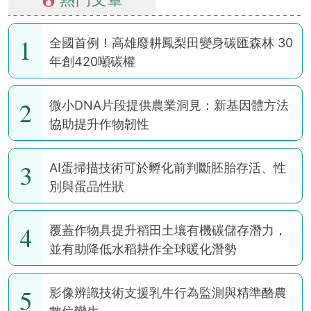
1
全國首例！高雄廢耕鳳梨田變身碳匯森林 30
年創420噸碳權
2
微小DNA片段提供農業洞見：新基因體方法
協助提升作物韌性
3
AI蛋掃描技術可於孵化前判斷胚胎存活、性
別與蛋品性狀
4
覆蓋作物具提升稻田土壤有機碳儲存潛力，
並有助降低水稻耕作全球暖化潛勢
5
影像辨識技術支援乳牛行為監測與精準酪農