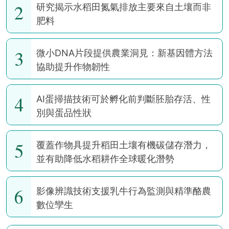
2
研究揭示水稻田氮氣排放主要來自土壤而非
肥料
3
微小DNA片段提供農業洞見：新基因體方法
協助提升作物韌性
4
AI蛋掃描技術可於孵化前判斷胚胎存活、性
別與蛋品性狀
5
覆蓋作物具提升稻田土壤有機碳儲存潛力，
並有助降低水稻耕作全球暖化潛勢
6
影像辨識技術支援乳牛行為監測與精準酪農
數位孿生