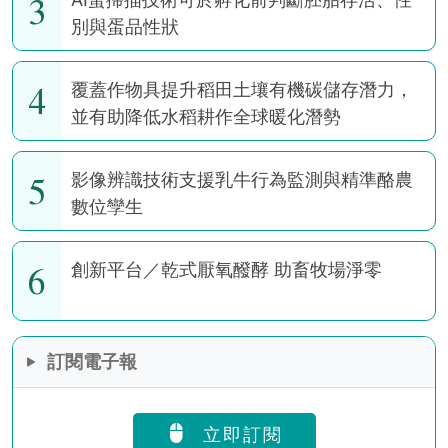
3
別與蛋品性狀
4
覆蓋作物具提升稻田土壤有機碳儲存潛力，
並有助降低水稻耕作全球暖化潛勢
5
影像辨識技術支援乳牛行為監測與精準酪農
數位孿生
6
創新平台／乾式厭氧醱酵 助畜牧場淨零
訂閱電子報
立即訂閱