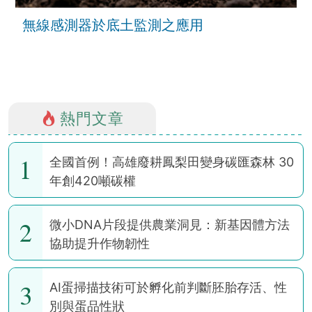
無線感測器於底土監測之應用
熱門文章
1
全國首例！高雄廢耕鳳梨田變身碳匯森林 30
年創420噸碳權
2
微小DNA片段提供農業洞見：新基因體方法
協助提升作物韌性
3
AI蛋掃描技術可於孵化前判斷胚胎存活、性
別與蛋品性狀