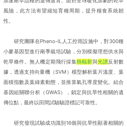
加速耐旱品種的遺傳選育。面對全球暖化加劇的乾旱
風險，此方法有望縮短育種周期，提升糧食系統韌
性。
研究團隊在Pheno-IL人工控雨設施中，對300種
小麥基因型進行兩季栽培試驗，分別模擬理想供水與
乾旱條件。無人機定期飛行採集
熱輻射
與
光譜
反射數
據，透過支持向量機（SVM）模型解析葉片溫度、葉
面積指數及葉綠素動態，並推算氣孔導度變化。結合
基因組關聯分析（GWAS），鎖定與抗旱性相關的遺
傳位點，最終以田間試驗驗證標記可靠性。
研究發現試驗成功識別16個與抗旱性顯著相關的