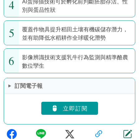
4
AI蛋掃描技術可於孵化前判斷胚胎存活、性
別與蛋品性狀
5
覆蓋作物具提升稻田土壤有機碳儲存潛力，
並有助降低水稻耕作全球暖化潛勢
6
影像辨識技術支援乳牛行為監測與精準酪農
數位孿生
訂閱電子報
立即訂閱