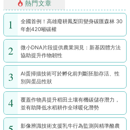
熱門文章
1
全國首例！高雄廢耕鳳梨田變身碳匯森林 30
年創420噸碳權
2
微小DNA片段提供農業洞見：新基因體方法
協助提升作物韌性
3
AI蛋掃描技術可於孵化前判斷胚胎存活、性
別與蛋品性狀
4
覆蓋作物具提升稻田土壤有機碳儲存潛力，
並有助降低水稻耕作全球暖化潛勢
5
影像辨識技術支援乳牛行為監測與精準酪農