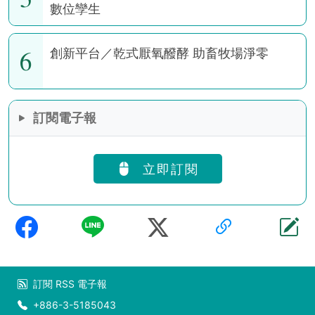
數位孿生
6
創新平台／乾式厭氧醱酵 助畜牧場淨零
訂閱電子報
立即訂閱
訂閱
RSS
電子報
+886-3-5185043