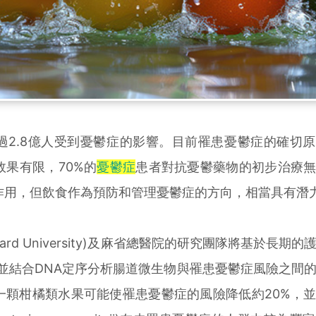
.8億人受到憂鬱症的影響。目前罹患憂鬱症的確切原
果有限，70%的
憂鬱症
患者對抗憂鬱藥物的初步治療
作用，但飲食作為預防和管理憂鬱症的方向，相當具有潛
d University)及麻省總醫院的研究團隊將基於長期的
數據集，並結合DNA定序分析腸道微生物與罹患憂鬱症風險之間
一顆柑橘類水果可能使罹患憂鬱症的風險降低約20%，