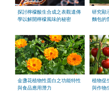
探討檸檬酸生合成之表觀遺傳
研究顯
學以解開檸檬風味的秘密
麵包的
金盞花植物性蛋白之功能特性
植物促
與食品應用潛力
與作物