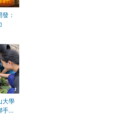
開發：
力
山大學
聯手果