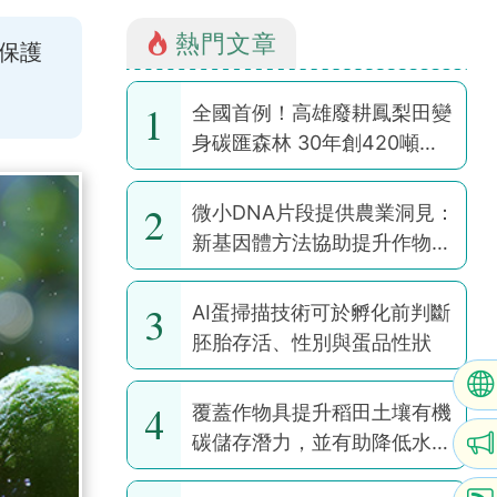
熱門文章
保護
1
全國首例！高雄廢耕鳳梨田變
身碳匯森林 30年創420噸碳
權
2
微小DNA片段提供農業洞見：
新基因體方法協助提升作物韌
性
3
AI蛋掃描技術可於孵化前判斷
胚胎存活、性別與蛋品性狀
4
覆蓋作物具提升稻田土壤有機
碳儲存潛力，並有助降低水稻
耕作全球暖化潛勢