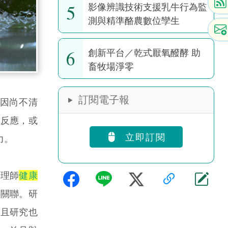
5
影像辨識技術支援乳牛行為監
測與精準酪農數位孿生
6
創新平台／乾式厭氧醱酵 助
畜牧場淨零
訂閱電子報
因尚不清
無反應，或
立即訂閱
力。
護理師
健康
的關聯。研
並且研究也