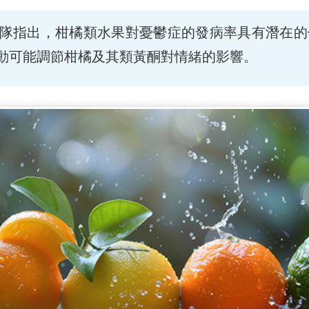
隊指出，柑橘類水果對憂鬱症的發病率具有潛在的
動可能調節柑橘及其類黃酮對情緒的影響。