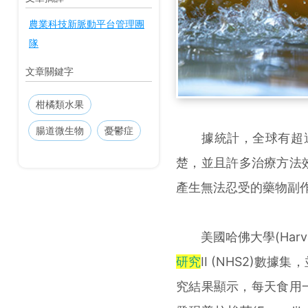
農業科技新脈動平台管理團
隊
文章關鍵字
柑橘類水果
腸道微生物
憂鬱症
據統計，全球有超過2
楚，並且許多治療方法效
產生無法忍受的藥物副
美國哈佛大學(Harvar
研究
II (NHS2)
究結果顯示，每天食用