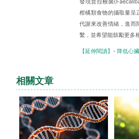
發現普拉梭菌(Faecali
柑橘類食物的攝取量呈
代謝來改善情緒，進而
繫，並希望能鼓勵更多
【延伸閱讀】- 降低心
相關文章