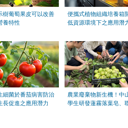
示樹葡萄果皮可以改善
便攜式植物組織培養箱
營養特性
低資源環境下之應用潛
生細菌於番茄病害防治
農業廢棄物新生機！中
生長促進之應用潛力
學生研發蓮霧落葉皂、
園推醜芭樂茶包