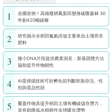
1
全國首例！高雄廢耕鳳梨田變身碳匯森林 30
年創420噸碳權
2
研究揭示水稻田氮氣排放主要來自土壤而非
肥料
3
微小DNA片段提供農業洞見：新基因體方法
協助提升作物韌性
4
AI蛋掃描技術可於孵化前判斷胚胎存活、性
別與蛋品性狀
5
覆蓋作物具提升稻田土壤有機碳儲存潛力，
並有助降低水稻耕作全球暖化潛勢