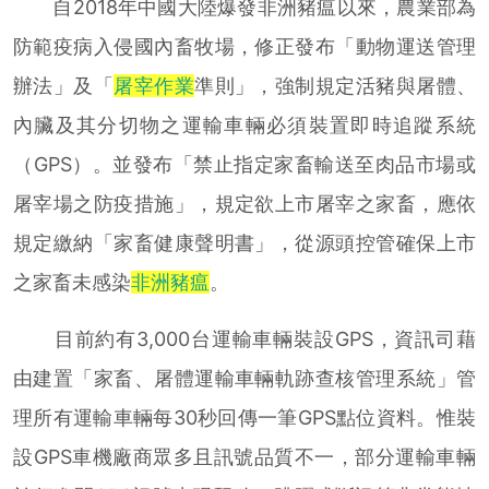
自2018年中國大陸爆發非洲豬瘟以來，農業部為
防範疫病入侵國內畜牧場，修正發布「動物運送管理
辦法」及「
屠宰作業
準則」，強制規定活豬與屠體、
內臟及其分切物之運輸車輛必須裝置即時追蹤系統
（GPS）。並發布「禁止指定家畜輸送至肉品市場或
屠宰場之防疫措施」，規定欲上市屠宰之家畜，應依
規定繳納「家畜健康聲明書」，從源頭控管確保上市
之家畜未感染
非洲豬瘟
。
目前約有3,000台運輸車輛裝設GPS，資訊司藉
由建置「家畜、屠體運輸車輛軌跡查核管理系統」管
理所有運輸車輛每30秒回傳一筆GPS點位資料。惟裝
設GPS車機廠商眾多且訊號品質不一，部分運輸車輛