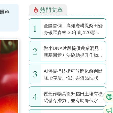
熱門文章
最容
1
全國首例！高雄廢耕鳳梨田變
身碳匯森林 30年創420噸碳
權
2
微小DNA片段提供農業洞見：
新基因體方法協助提升作物韌
性
3
AI蛋掃描技術可於孵化前判斷
胚胎存活、性別與蛋品性狀
4
覆蓋作物具提升稻田土壤有機
碳儲存潛力，並有助降低水稻
耕作全球暖化潛勢