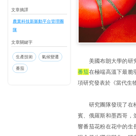
文章摘譯
農業科技新脈動平台管理團
隊
文章關鍵字
生產技術
氣候變遷
美國布朗大學的研究
番茄
番茄
在極端高溫下最脆
項研究發表於《當代生物學》(
研究團隊發現了在極
賓、俄羅斯和墨西哥，
響番茄花粉在花中的生