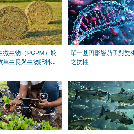
生微生物（PGPM）於
單一基因影響茄子對雙
牧草生長與生物肥料開
之抗性
用潛力