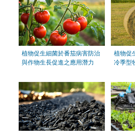
植物促生細菌於番茄病害防治
植物促
與作物生長促進之應用潛力
冷季型
發之應