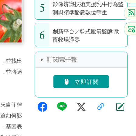
5
影像辨識技術支援乳牛行為監
測與精準酪農數位孿生
6
創新平台／乾式厭氧醱酵 助
畜牧場淨零
訂閱電子報
，並找出
制，並將這
立即訂閱
來自菲律
緊迫如何影
時，基因表