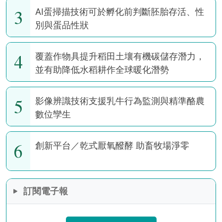
3
AI蛋掃描技術可於孵化前判斷胚胎存活、性
別與蛋品性狀
4
覆蓋作物具提升稻田土壤有機碳儲存潛力，
並有助降低水稻耕作全球暖化潛勢
5
影像辨識技術支援乳牛行為監測與精準酪農
數位孿生
6
創新平台／乾式厭氧醱酵 助畜牧場淨零
訂閱電子報