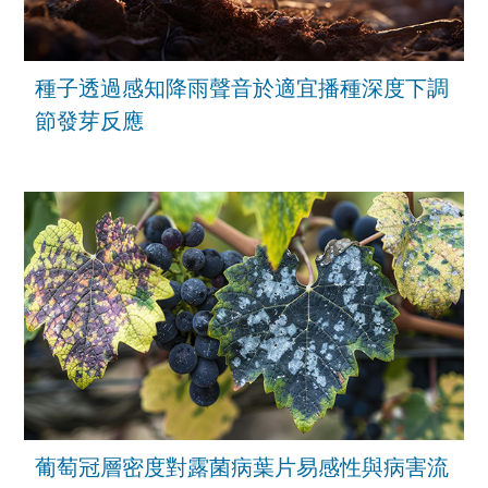
種子透過感知降雨聲音於適宜播種深度下調
節發芽反應
葡萄冠層密度對露菌病葉片易感性與病害流