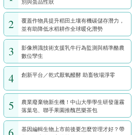
別與蛋品性狀
2
覆蓋作物具提升稻田土壤有機碳儲存潛力，
並有助降低水稻耕作全球暖化潛勢
3
影像辨識技術支援乳牛行為監測與精準酪農
數位孿生
4
創新平台／乾式厭氧醱酵 助畜牧場淨零
5
農業廢棄物新生機！中山大學學生研發蓮霧
落葉皂、聯手果園推醜芭樂茶包
6
基因編輯生物上市前後要怎麼管理才好？帶