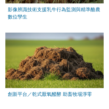
影像辨識技術支援乳牛行為監測與精準酪農
數位孿生
創新平台／乾式厭氧醱酵 助畜牧場淨零