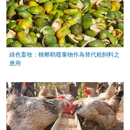
綠色畜牧：檳榔鞘廢棄物作為替代粗飼料之
應用