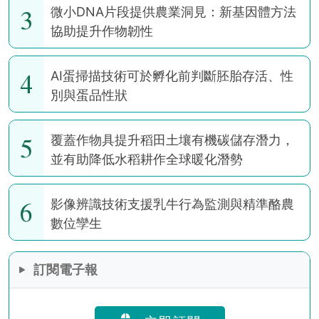
3
微小DNA片段提供農業洞見：新基因體方法
協助提升作物韌性
4
AI蛋掃描技術可於孵化前判斷胚胎存活、性
別與蛋品性狀
5
覆蓋作物具提升稻田土壤有機碳儲存潛力，
並有助降低水稻耕作全球暖化潛勢
6
影像辨識技術支援乳牛行為監測與精準酪農
數位孿生
訂閱電子報