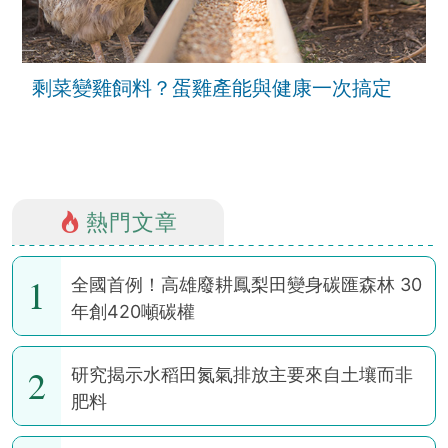
剩菜變雞飼料？蛋雞產能與健康一次搞定
熱門文章
1
全國首例！高雄廢耕鳳梨田變身碳匯森林 30
年創420噸碳權
2
研究揭示水稻田氮氣排放主要來自土壤而非
肥料