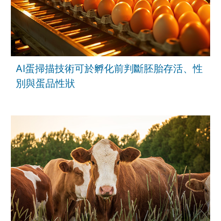
AI蛋掃描技術可於孵化前判斷胚胎存活、性
別與蛋品性狀