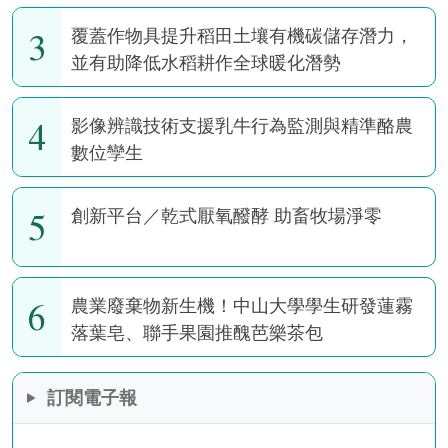
3
覆蓋作物具提升稻田土壤有機碳儲存潛力，
並有助降低水稻耕作全球暖化潛勢
4
影像辨識技術支援乳牛行為監測與精準酪農
數位孿生
5
創新平台／乾式厭氧醱酵 助畜牧場淨零
6
農業廢棄物新生機！中山大學學生研發蓮霧
落葉皂、聯手果園推醜芭樂茶包
訂閱電子報