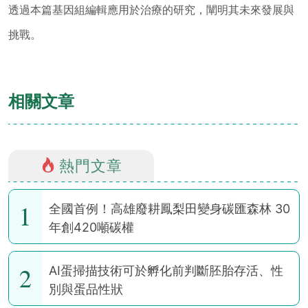
透過本篇基因組編輯應用於治療的研究，闡明其未來發展與
挑戰。
相關文章
熱門文章
1
全國首例！高雄廢耕鳳梨田變身碳匯森林 30
年創420噸碳權
2
AI蛋掃描技術可於孵化前判斷胚胎存活、性
別與蛋品性狀