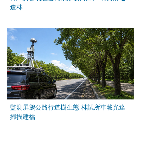
造林
監測屏鵝公路行道樹生態 林試所車載光達
掃描建檔