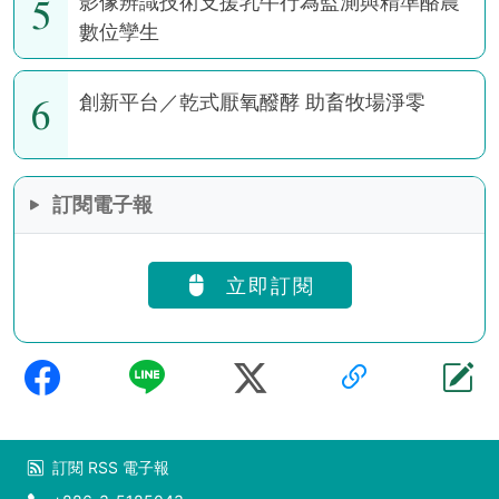
5
影像辨識技術支援乳牛行為監測與精準酪農
數位孿生
6
創新平台／乾式厭氧醱酵 助畜牧場淨零
訂閱電子報
立即訂閱
訂閱
RSS
電子報