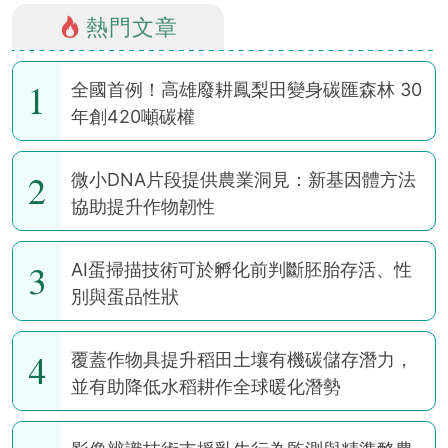
熱門文章
1
全國首例！高雄廢耕鳳梨田變身碳匯森林 30
年創420噸碳權
2
微小DNA片段提供農業洞見：新基因體方法
協助提升作物韌性
3
AI蛋掃描技術可於孵化前判斷胚胎存活、性
別與蛋品性狀
4
覆蓋作物具提升稻田土壤有機碳儲存潛力，
並有助降低水稻耕作全球暖化潛勢