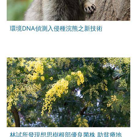
環境DNA偵測入侵種浣熊之新技術
林試所發現想思樹根部優良菌株 助貧瘠地