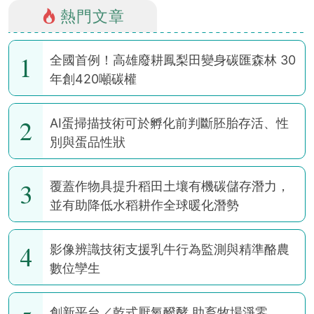
熱門文章
1
全國首例！高雄廢耕鳳梨田變身碳匯森林 30
年創420噸碳權
2
AI蛋掃描技術可於孵化前判斷胚胎存活、性
別與蛋品性狀
3
覆蓋作物具提升稻田土壤有機碳儲存潛力，
並有助降低水稻耕作全球暖化潛勢
4
影像辨識技術支援乳牛行為監測與精準酪農
數位孿生
創新平台／乾式厭氧醱酵 助畜牧場淨零