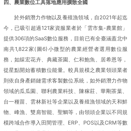
四、農業數位工具落地應用擴散全國
於外銷潛力作物以及養殖漁領域，自2021年起迄
今，已吸引超過121家資服業者於「雲市集-農業館」
提供306項的SaaS數位服務，目前已有全臺涵蓋北中
南共1,822家(圖6)小微型的農業經營者選用數位服
務，如綵宏花卉、典藏茶園、仁和鮑魚、居希恩等，
從星點開始蓄積數位能量。較具規模之農業領頭業者
則依自身產銷鏈需求客製數位系統，如外銷潛力作物
領域的瓜瓜園、聯利農業科技、陳稼莊、華剛茶葉、
台一種苗、雲林新社等企業以及養殖漁領域的天和鮮
物、峰漁、雙肩智能、聖鯛等，由領頭企業以不同規
模跨域合作導入田間管理、ERP、POS以及CRM等數