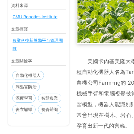
資料來源
CMU Robotics Institute
文章摘譯
農業科技新脈動平台管理團
隊
美國卡內基美隆大學(Car
文章關鍵字
種自動化機器人名為Tart
自動化機器人
農機公司Farm-ng的
病蟲害防治
機械手臂和電腦視覺技術
深度學習
智慧農業
習模型，機器人能識別卵
斑衣蠟蟬
視覺辨識
常會出現在樹木、岩石
孕育出新一代的害蟲。