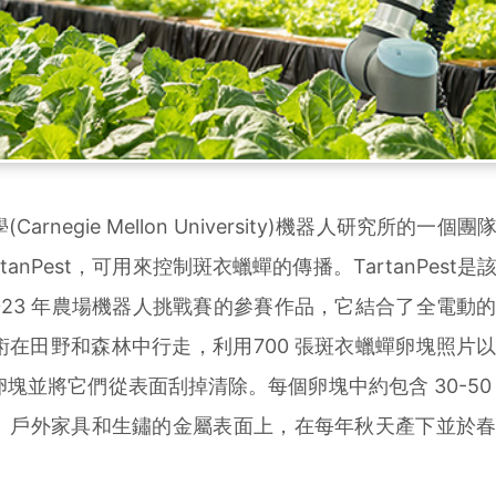
negie Mellon University)機器人研究所的一個
anPest，可用來控制斑衣蠟蟬的傳播。TartanPest
 2023 年農場機器人挑戰賽的參賽作品，它結合了全電動
在田野和森林中行走，利用700 張斑衣蠟蟬卵塊照片
塊並將它們從表面刮掉清除。每個卵塊中約包含 30-50
、戶外家具和生鏽的金屬表面上，在每年秋天產下並於