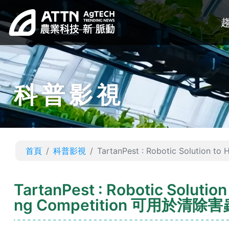
科普影視
首頁
科普影視
TartanPest : Robotic Solution
TartanPest : Robotic Solutio
ng Competition 可用於清