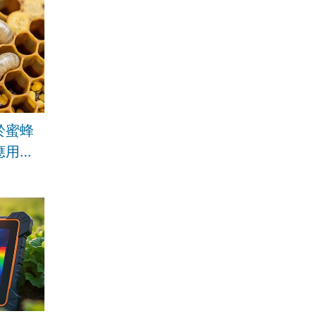
於蜜蜂
應用潛