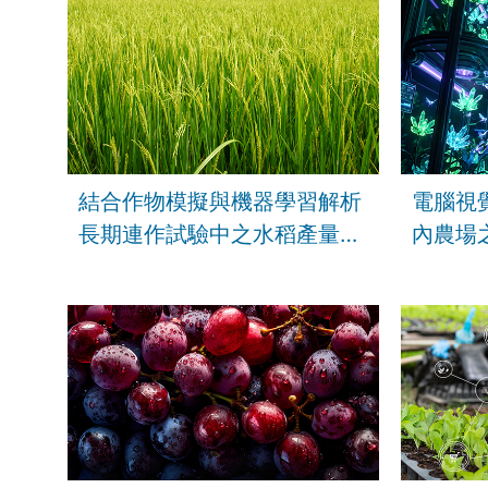
結合作物模擬與機器學習解析
電腦視
長期連作試驗中之水稻產量差
內農場
距