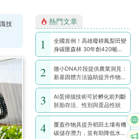
熱門文章
識技
1
全國首例！高雄廢耕鳳梨田變
身碳匯森林 30年創420噸碳
權
2
微小DNA片段提供農業洞見：
新基因體方法協助提升作物韌
性
3
AI蛋掃描技術可於孵化前判斷
胚胎存活、性別與蛋品性狀
4
覆蓋作物具提升稻田土壤有機
碳儲存潛力，並有助降低水稻