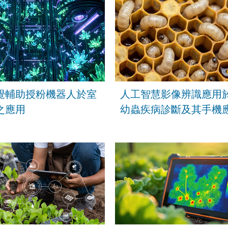
覺輔助授粉機器人於室
人工智慧影像辨識應用
之應用
幼蟲疾病診斷及其手機
力