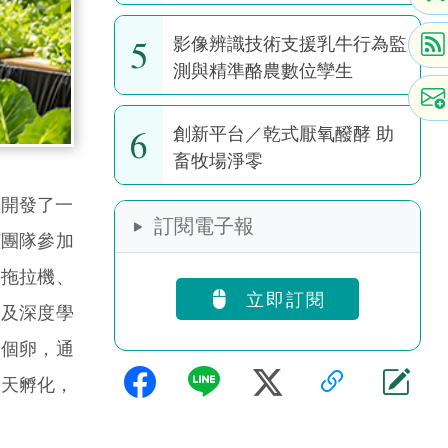
耕作全球暖化潛勢
5
影像辨識技術支援乳牛行為監
測與精準酪農數位孿生
6
創新平台／乾式厭氧醱酵 助
畜牧場淨零
團隊開發了一
訂閱電子報
是該團隊參加
的拖拉機、
立即訂閱
以及深度學
 個卵，通
春天孵化，