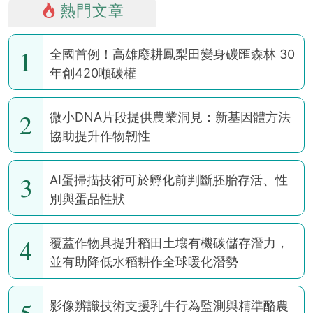
熱門文章
1
全國首例！高雄廢耕鳳梨田變身碳匯森林 30
年創420噸碳權
2
微小DNA片段提供農業洞見：新基因體方法
協助提升作物韌性
3
AI蛋掃描技術可於孵化前判斷胚胎存活、性
別與蛋品性狀
4
覆蓋作物具提升稻田土壤有機碳儲存潛力，
並有助降低水稻耕作全球暖化潛勢
影像辨識技術支援乳牛行為監測與精準酪農