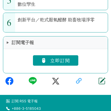
5
數位孿生
6
創新平台／乾式厭氧醱酵 助畜牧場淨零
訂閱電子報
立即訂閱
訂閱
RSS
電子報
+886-3-5185043