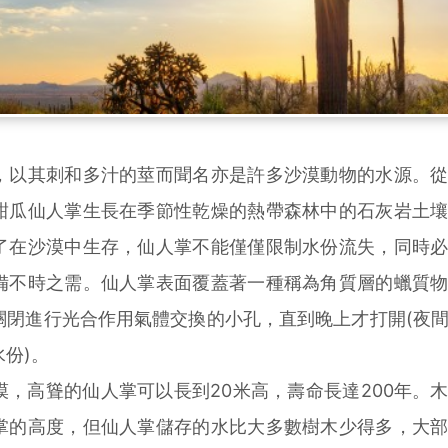
以其刺和多汁的莖而聞名亦是許多沙漠動物的水源。從
甜瓜仙人掌生長在季節性乾燥的熱帶森林中的石灰岩土
了在沙漠中生存，仙人掌不能僅僅限制水份流失，同時
備不時之需。仙人掌表面覆蓋著一種稱為角質層的蠟質
關閉進行光合作用氣體交換的小孔，直到晚上才打開(夜
份)。
高聳的仙人掌可以長到20米高，壽命長達200年。
掌的高度，但仙人掌儲存的水比大多數樹木少得多，大