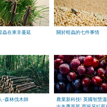
蝗蟲在東非蔓延
關於蝗蟲的七件事情
人-森林伐木師
農業新科技! 英國智慧
出冬季草莓 西班牙紅莓