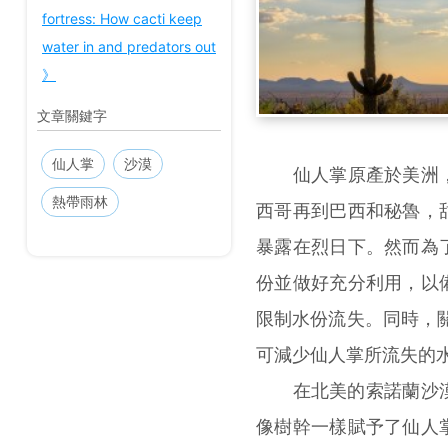
fortress: How cacti keep
water in and predators out
》
文章關鍵字
仙人掌
沙漠
仙人掌原產於美洲，
熱帶雨林
西哥再到巴西和秘魯，
暴露在烈日下。然而為
份並做好充分利用，以
限制水份流失。同時，
可減少仙人掌所流失的水
在北美的索諾蘭沙漠，
像樹幹一樣賦予了仙人