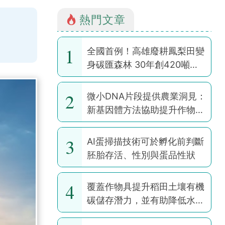
熱門文章
1
全國首例！高雄廢耕鳳梨田變
身碳匯森林 30年創420噸碳
權
2
微小DNA片段提供農業洞見：
新基因體方法協助提升作物韌
性
3
AI蛋掃描技術可於孵化前判斷
胚胎存活、性別與蛋品性狀
4
覆蓋作物具提升稻田土壤有機
碳儲存潛力，並有助降低水稻
耕作全球暖化潛勢