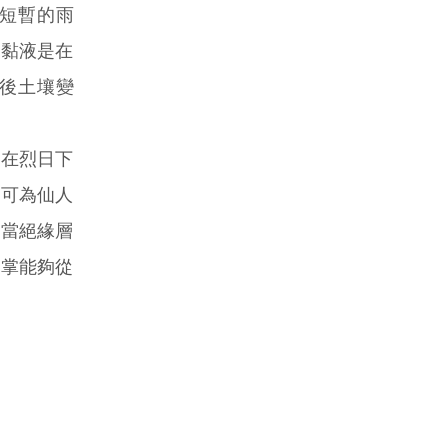
短暫的雨
，黏液是在
後土壤變
在烈日下
，可為仙人
可當絕緣層
人掌能夠從