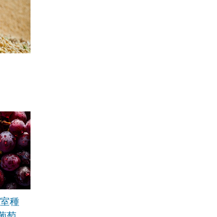
溫室種
葡萄