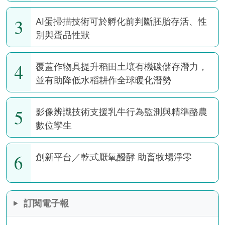
3
AI蛋掃描技術可於孵化前判斷胚胎存活、性
別與蛋品性狀
4
覆蓋作物具提升稻田土壤有機碳儲存潛力，
並有助降低水稻耕作全球暖化潛勢
5
影像辨識技術支援乳牛行為監測與精準酪農
數位孿生
6
創新平台／乾式厭氧醱酵 助畜牧場淨零
訂閱電子報