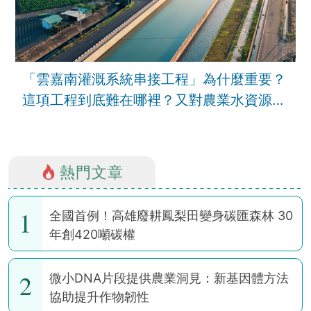
「雲嘉南灌溉系統串接工程」為什麼重要？
這項工程到底難在哪裡？又對農業水資源韌
性有甚麼幫助？
熱門文章
1
全國首例！高雄廢耕鳳梨田變身碳匯森林 30
年創420噸碳權
2
微小DNA片段提供農業洞見：新基因體方法
協助提升作物韌性