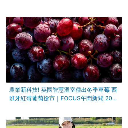
農業新科技! 英國智慧溫室種出冬季草莓 西
班牙紅莓葡萄搶市｜FOCUS午間新聞 202