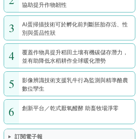
協助提升作物韌性
3
AI蛋掃描技術可於孵化前判斷胚胎存活、性
別與蛋品性狀
4
覆蓋作物具提升稻田土壤有機碳儲存潛力，
並有助降低水稻耕作全球暖化潛勢
5
影像辨識技術支援乳牛行為監測與精準酪農
數位孿生
6
創新平台／乾式厭氧醱酵 助畜牧場淨零
訂閱電子報