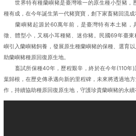
世界特有種蘭嶼豬是臺灣唯一的原生種小型豬，歷
種有成，在今年誕生第一代豬寶寶，創下家畜豬回流成
蘭嶼豬起源於60萬年前，是臺灣特有本土豬，
徵、體型小，又稱小耳種豬、迷你豬。民國69年臺東
嶼引入蘭嶼豬飼養，發展原生種蘭嶼豬的保種、選育以
助蘭嶼豬種原回復原生地。
畜試所保種40年，歷程艱辛，終於在今年(110年
葉歸根，在歷史傳承邁向新的里程碑，未來將透過地方
作，持續協助種原回復原生地，守護珍貴蘭嶼豬的永續