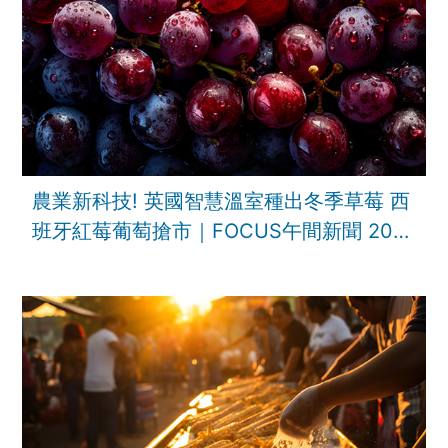
農業新科技! 英國智慧溫室種出冬季草莓 西
班牙紅莓葡萄搶市｜FOCUS午間新聞 202