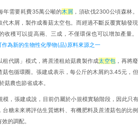
年需要耗費35萬公噸的
木屑
，須砍伐2300公頃森林
取代木屑，製作成養菇太空包。而經過不斷反覆實驗發
菇的收穫可以提高兩、三成，不僅環保也可以增加產量。
作為新的生物性化學物(品)原料來源之一
租代購」模式，將蔗渣租給菇農製作成
太空包
，再將
菇包循環圈。張建成表示，每公斤的木屑約3.45元，
對於菇農也節省成本。
，張建成說，目前仍屬於小規模實驗階段，因此只有拿
，台糖未來將評估生質燃料、有機肥料及蔗渣菇包的比
有效的調配。