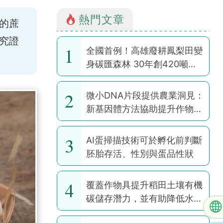
熱門文章
的蔗
究證
1
全國首例！高雄廢耕鳳梨田變
。
身碳匯森林 30年創420噸碳
權
2
微小DNA片段提供農業洞見：
新基因體方法協助提升作物韌
性
3
AI蛋掃描技術可於孵化前判斷
胚胎存活、性別與蛋品性狀
4
覆蓋作物具提升稻田土壤有機
碳儲存潛力，並有助降低水稻
耕作全球暖化潛勢