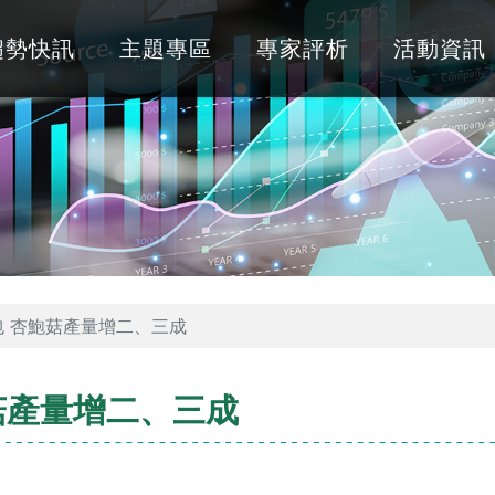
趨勢快訊
主題專區
專家評析
活動資訊
 杏鮑菇產量增二、三成
菇產量增二、三成