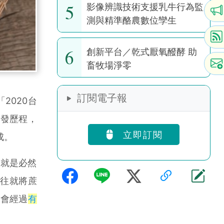
5
影像辨識技術支援乳牛行為監
測與精準酪農數位孿生
6
創新平台／乾式厭氧醱酵 助
畜牧場淨零
訂閱電子報
2020台
開發歷程，
立即訂閱
成。
就是必然
過往就將蔗
成會經過
有