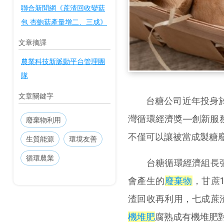
聯合新聞網《蔗渣回收變菇
包 杏鮑菇產量增二、三成》
文章摘譯
農業科技新脈動平台管理團
隊
文章關鍵字
台糖公司近年投身於
灣循環經濟獎—創新服
廢棄物利用
不僅可以讓被當成製糖
生質能源
環境友善
循環農業
台糖循環經濟組長張
會產生的
廢棄物
，甘蔗
渣回收再利用，七成蔗
機堆肥
腐熟成有機堆肥