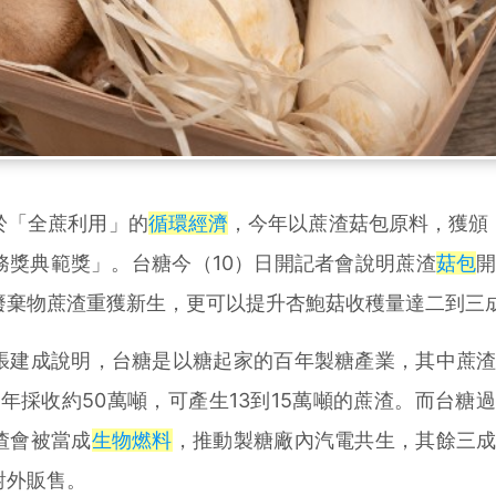
「全蔗利用」的
循環經濟
，今年以蔗渣菇包原料，獲頒「
務獎典範獎」。台糖今（10）日開記者會說明蔗渣
菇包
廢棄物蔗渣重獲新生，更可以提升杏鮑菇收穫量達二到三
建成說明，台糖是以糖起家的百年製糖產業，其中蔗渣
1年採收約50萬噸，可產生13到15萬噸的蔗渣。而台糖
渣會被當成
生物燃料
，推動製糖廠內汽電共生，其餘三
對外販售。