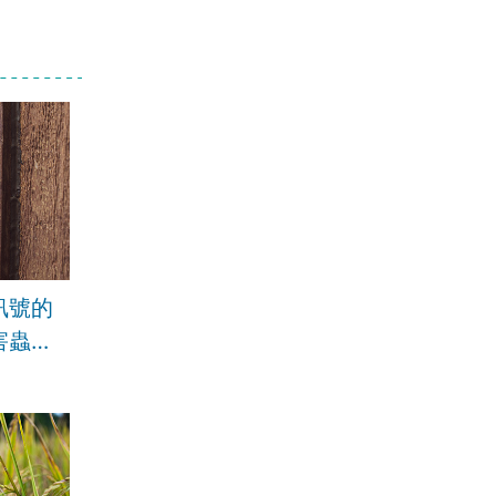
訊號的
害蟲防