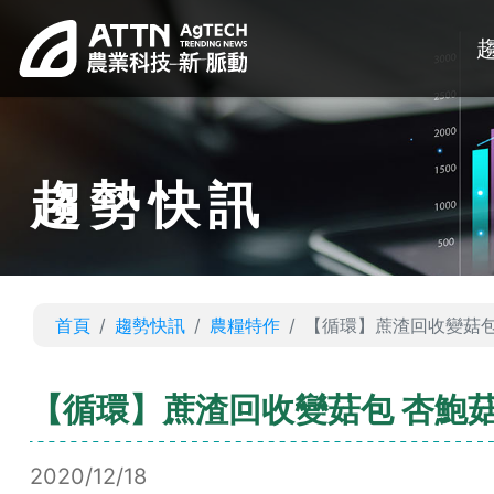
趨勢快訊
首頁
趨勢快訊
農糧特作
【循環】蔗渣回收變菇包
【循環】蔗渣回收變菇包 杏鮑
2020/12/18