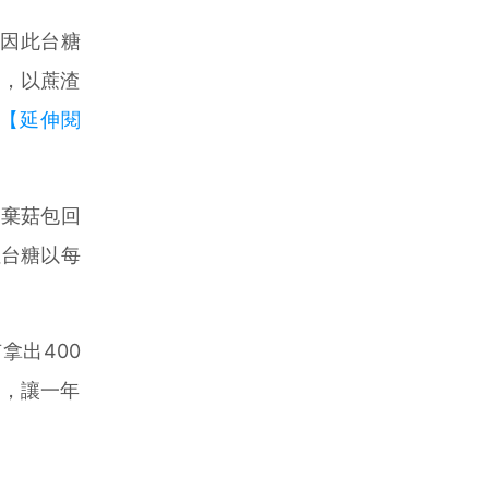
。因此台糖
現，以蔗渣
【延伸閱
廢棄菇包回
但台糖以每
出400
例，讓一年