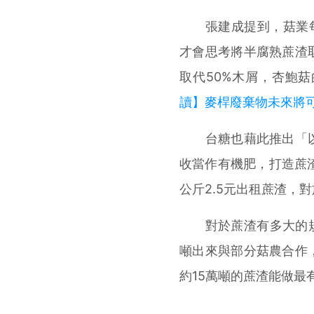
張建成提到，菇業每
才會思考將半腐熟蔗渣
取代50%木屑，杏鮑
讀】麥桿廢棄物未來將可
台糖也藉此推出「以
收當作有機肥，打造蔗渣
公斤2.5元出租蔗渣，
對於蔗渣有多大的規模
噸出來與部分菇農合作
約15萬噸的蔗渣能做最