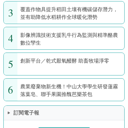
3
覆蓋作物具提升稻田土壤有機碳儲存潛力，
並有助降低水稻耕作全球暖化潛勢
4
影像辨識技術支援乳牛行為監測與精準酪農
數位孿生
5
創新平台／乾式厭氧醱酵 助畜牧場淨零
6
農業廢棄物新生機！中山大學學生研發蓮霧
落葉皂、聯手果園推醜芭樂茶包
訂閱電子報