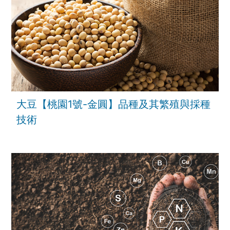
大豆【桃園1號-金圓】品種及其繁殖與採種
技術