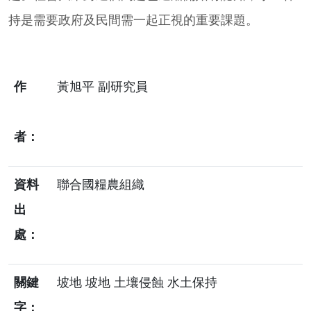
持是需要政府及民間需一起正視的重要課題。
作
黃旭平 副研究員
者：
資料
聯合國糧農組織
出
處：
關鍵
坡地
坡地
土壤侵蝕
水土保持
字：