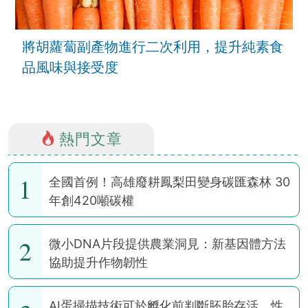
將胡蘿蔔副產物進行二次利用，提升純素食
品風味與接受度
熱門文章
1
全國首例！高雄廢耕鳳梨田變身碳匯森林 30
年創420噸碳權
2
微小DNA片段提供農業洞見：新基因體方法
協助提升作物韌性
AI蛋掃描技術可於孵化前判斷胚胎存活、性