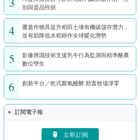
3
別與蛋品性狀
4
覆蓋作物具提升稻田土壤有機碳儲存潛力，
並有助降低水稻耕作全球暖化潛勢
5
影像辨識技術支援乳牛行為監測與精準酪農
數位孿生
6
創新平台／乾式厭氧醱酵 助畜牧場淨零
訂閱電子報
立即訂閱