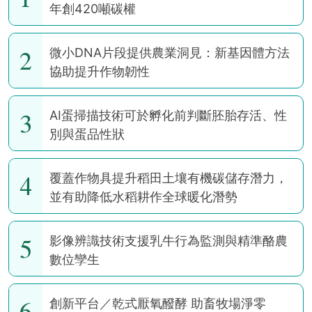
年創420噸碳權
2
微小DNA片段提供農業洞見：新基因體方法
協助提升作物韌性
3
AI蛋掃描技術可於孵化前判斷胚胎存活、性
別與蛋品性狀
4
覆蓋作物具提升稻田土壤有機碳儲存潛力，
並有助降低水稻耕作全球暖化潛勢
5
影像辨識技術支援乳牛行為監測與精準酪農
數位孿生
6
創新平台／乾式厭氧醱酵 助畜牧場淨零