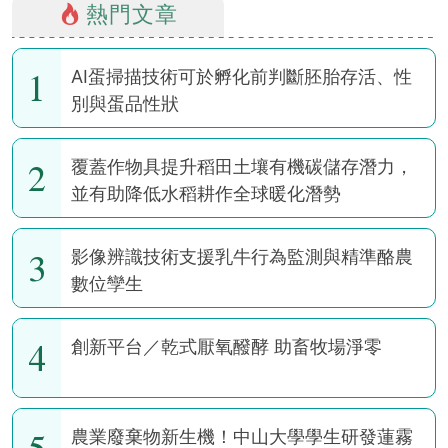
熱門文章
1
AI蛋掃描技術可於孵化前判斷胚胎存活、性
別與蛋品性狀
2
覆蓋作物具提升稻田土壤有機碳儲存潛力，
並有助降低水稻耕作全球暖化潛勢
3
影像辨識技術支援乳牛行為監測與精準酪農
數位孿生
4
創新平台／乾式厭氧醱酵 助畜牧場淨零
5
農業廢棄物新生機！中山大學學生研發蓮霧