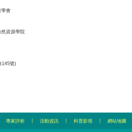
農學會
自然資源學院
45號)
專家評析
活動資訊
科普影視
網站地圖