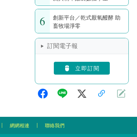
6
創新平台／乾式厭氧醱酵 助
畜牧場淨零
訂閱電子報
立即訂閱
網網相連
聯絡我們