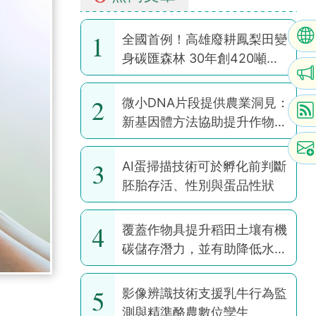
1
全國首例！高雄廢耕鳳梨田變
身碳匯森林 30年創420噸碳
權
2
微小DNA片段提供農業洞見：
新基因體方法協助提升作物韌
性
3
AI蛋掃描技術可於孵化前判斷
胚胎存活、性別與蛋品性狀
4
覆蓋作物具提升稻田土壤有機
碳儲存潛力，並有助降低水稻
耕作全球暖化潛勢
5
影像辨識技術支援乳牛行為監
測與精準酪農數位孿生