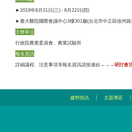
►2019年8月21日(三) - 8月22日(四)
►臺大醫院國際會議中心3樓301廳(台北市中正區徐州路2
主辦單位
行政院農業委員會、農業試驗所
報名資訊
詳細議程、注意事項等報名資訊請按連結→→→
研討會
趨勢快訊
主題專區