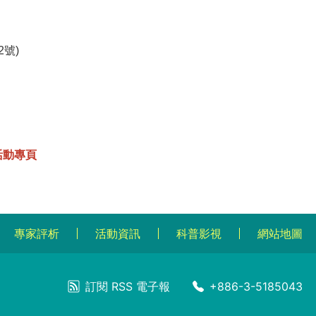
號)
活動專頁
專家評析
活動資訊
科普影視
網站地圖
訂閱
RSS
電子報
+886-3-5185043