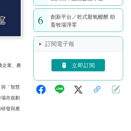
6
創新平台／乾式厭氧醱酵 助
畜牧場淨零
訂閱電子報
農企業、農
立即訂閱
」與「智慧
會場亦規劃
術研發與應