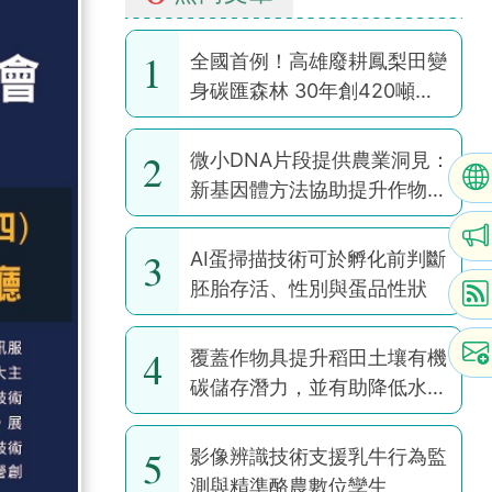
1
全國首例！高雄廢耕鳳梨田變
身碳匯森林 30年創420噸碳
權
2
微小DNA片段提供農業洞見：
新基因體方法協助提升作物韌
性
3
AI蛋掃描技術可於孵化前判斷
胚胎存活、性別與蛋品性狀
4
覆蓋作物具提升稻田土壤有機
碳儲存潛力，並有助降低水稻
耕作全球暖化潛勢
5
影像辨識技術支援乳牛行為監
測與精準酪農數位孿生