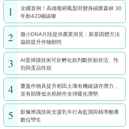
1
全國首例！高雄廢耕鳳梨田變身碳匯森林 30
年創420噸碳權
2
微小DNA片段提供農業洞見：新基因體方法
協助提升作物韌性
3
AI蛋掃描技術可於孵化前判斷胚胎存活、性
別與蛋品性狀
4
覆蓋作物具提升稻田土壤有機碳儲存潛力，
並有助降低水稻耕作全球暖化潛勢
5
影像辨識技術支援乳牛行為監測與精準酪農
數位孿生