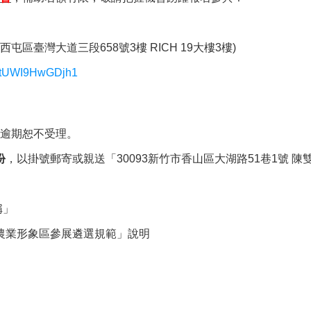
屯區臺灣大道三段658號3樓 RICH 19大樓3樓)
BdytUWI9HwGDjh1
逾期恕不受理。
份
，以掛號郵寄或親送「30093新竹市香山區大湖路51巷1號 陳
稱」
展農業形象區參展遴選規範」說明