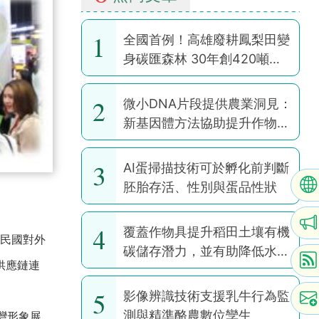
1
全國首例！高雄廢耕鳳梨田變
身碳匯森林 30年創420噸碳
權
2
微小DNA片段提供農業洞見：
新基因體方法協助提升作物韌
性
3
AI蛋掃描技術可於孵化前判斷
胚胎存活、性別與蛋品性狀
4
覆蓋作物具提升稻田土壤有機
民國對外
碳儲存潛力，並有助降低水稻
供應鏈連
耕作全球暖化潛勢
5
影像辨識技術支援乳牛行為監
測與精準酪農數位孿生
灣形象展