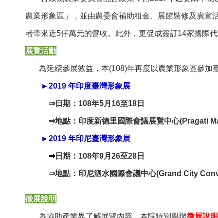
農業形象區」，並由農委會補助租金、展館裝修及廣宣
者帶來近5仟萬元的營收。此外，更促成簽訂14家國際
展覽活動
為延續參展效益，本(108)年再度以農業形象區參
►
2019
年印度臺灣形象展
⇒
日期：108年5月16至18日
⇒
地點：印度新德里國際會議展覽中心(Pragati Mai
►
2019
年印尼臺灣形象展
⇒
日期：108年9月26至28日
⇒
地點：印尼泗水國際會議中心(Grand City Convention
徵展說明
為協助產業界了解展覽內容，本院特別舉辦
徵展說明