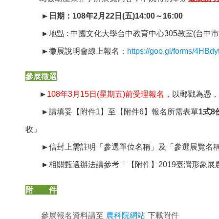
►
日期：108年2月22日(五)14:00～16:00
►
地點 : 中國文化大學台中教育中心305教室(台中市西
►
徵展說明會線上報名：
https://goo.gl/forms/4H
參展徵選
►
108
年3月15日(星期五)前受理報名，
以郵戳為憑，
►
請填妥【附件1】至【附件6】報名所需表單
1式8
收」
►
信封上需註明「參選單位名稱」及「參選展覽名
►
相關甄選辦法請參考「【附件】2019臺灣形象
附 件
參展報名資料請至
農科院網站
下載附件