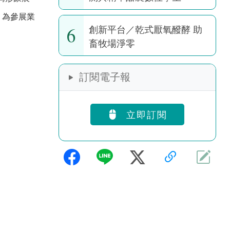
，為參展業
6
創新平台／乾式厭氧醱酵 助
畜牧場淨零
訂閱電子報
立即訂閱