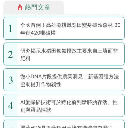
熱門文章
1
全國首例！高雄廢耕鳳梨田變身碳匯森林 30
年創420噸碳權
2
研究揭示水稻田氮氣排放主要來自土壤而非
肥料
3
微小DNA片段提供農業洞見：新基因體方法
協助提升作物韌性
4
AI蛋掃描技術可於孵化前判斷胚胎存活、性
別與蛋品性狀
覆蓋作物具提升稻田土壤有機碳儲存潛力，