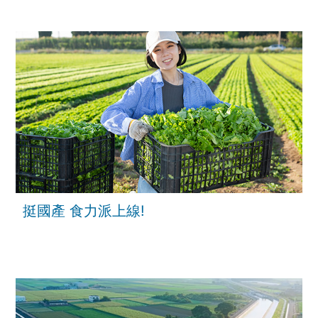
台灣農廢再生技術超震撼，能減少碳排還能
做電池│主播 苑曉琬│【台灣新思路】2026
0121│三立iNEWS
挺國產 食力派上線!