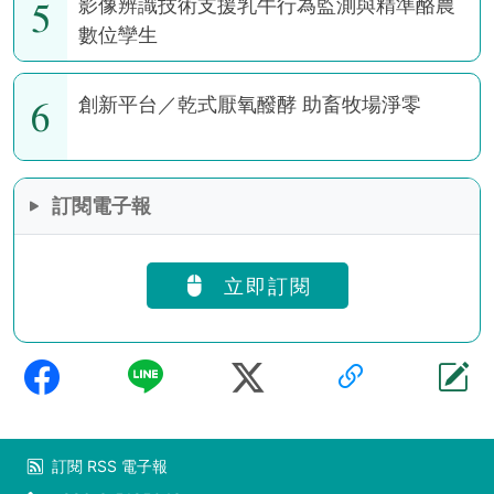
5
影像辨識技術支援乳牛行為監測與精準酪農
數位孿生
6
創新平台／乾式厭氧醱酵 助畜牧場淨零
訂閱電子報
立即訂閱
訂閱
RSS
電子報