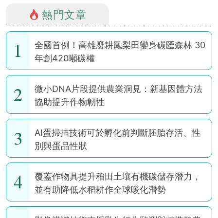
熱門文章
1
全國首例！高雄廢耕鳳梨田變身碳匯森林 30
年創420噸碳權
2
微小DNA片段提供農業洞見：新基因體方法
協助提升作物韌性
3
AI蛋掃描技術可於孵化前判斷胚胎存活、性
別與蛋品性狀
4
覆蓋作物具提升稻田土壤有機碳儲存潛力，
並有助降低水稻耕作全球暖化潛勢