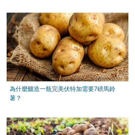
為什麼釀造一瓶完美伏特加需要7磅馬鈴
薯？