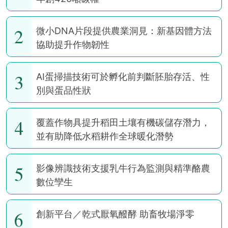
2
微小DNA片段提供農業洞見：新基因體方法
協助提升作物韌性
3
AI蛋掃描技術可於孵化前判斷胚胎存活、性
別與蛋品性狀
4
覆蓋作物具提升稻田土壤有機碳儲存潛力，
並有助降低水稻耕作全球暖化潛勢
5
影像辨識技術支援乳牛行為監測與精準酪農
數位孿生
6
創新平台／乾式厭氧醱酵 助畜牧場淨零