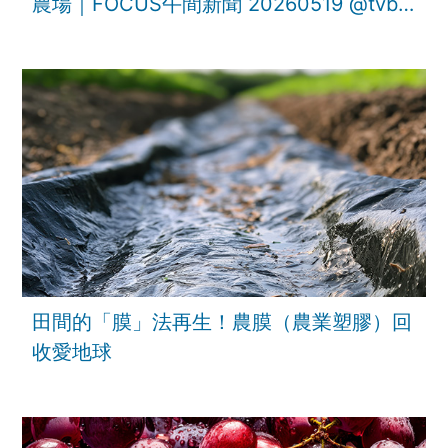
農場｜FOCUS午間新聞 20260519 ‪@tvbsf
田間的「膜」法再生！農膜（農業塑膠）回
收愛地球