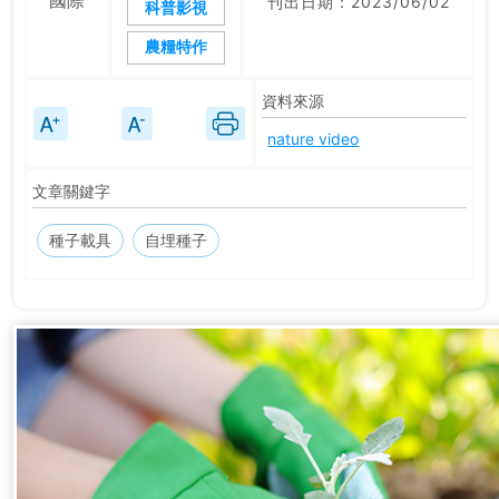
國際
刊出日期：2023/06/02
科普影視
農糧特作
資料來源
nature video
文章關鍵字
種子載具
自埋種子