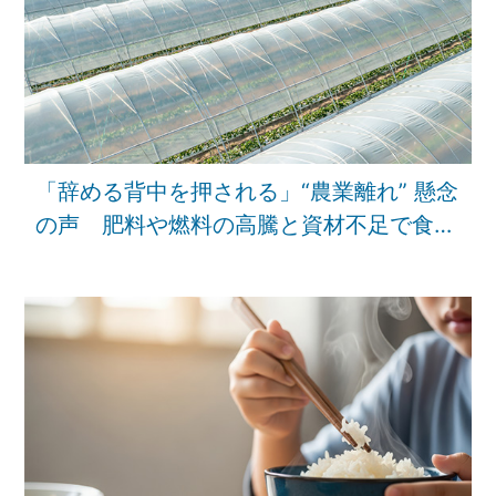
「辞める背中を押される」“農業離れ” 懸念
の声 肥料や燃料の高騰と資材不足で食を
支える現場にも中東危機の影響【報道特
集】｜TBS NEWS DIG