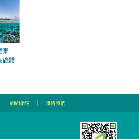
廢棄
底礁體
網網相連
聯絡我們