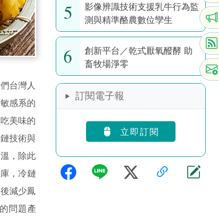
5
影像辨識技術支援乳牛行為監
測與精準酪農數位孿生
6
創新平台／乾式厭氧醱酵 助
畜牧場淨零
們台灣人
訂閱電子報
溫敏感系的
好吃美味的
立即訂閱
冷鏈技術與
升溫，除此
存庫，冷鏈
市後減少鳳
的問題產