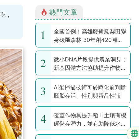
熱門文章
吃，
1
全國首例！高雄廢耕鳳梨田變
身碳匯森林 30年創420噸碳
權
2
微小DNA片段提供農業洞見：
新基因體方法協助提升作物韌
性
3
AI蛋掃描技術可於孵化前判斷
胚胎存活、性別與蛋品性狀
4
覆蓋作物具提升稻田土壤有機
碳儲存潛力，並有助降低水稻
耕作全球暖化潛勢