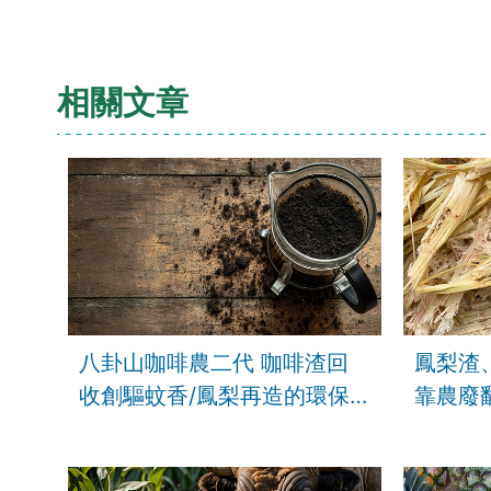
相關文章
八卦山咖啡農二代 咖啡渣回
鳳梨渣
收創驅蚊香/鳳梨再造的環保
靠農廢
革命 自動取纖廢葉變黃金/清
噸垃圾
大高材生點木成金 廢材翻轉
秘密武