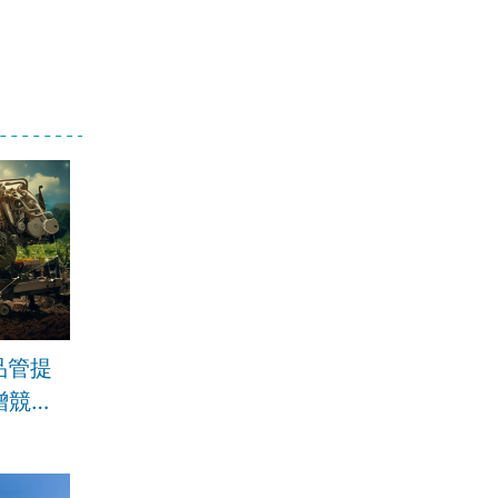
品管提
增競爭
新聞調