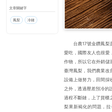
文章關鍵字
鳳梨
冷鏈
台農17號金鑽鳳梨是
愛吃，國際友人也很愛
作物，所以它在外銷儲
臺灣鳳梨，我們農業改
設備上做努力，田間採
之外，透過壓差預冷的設
過程不斷鏈，上了貨櫃
梨果新褐化的問題，拉