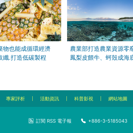
棄物也能成循環經濟
農業部打造農業資源零
取纖.打造低碳製程
鳳梨皮餵牛、蚵殼成海
專家評析
活動資訊
科普影視
網站地圖
訂閱
RSS
電子報
+886-3-5185043