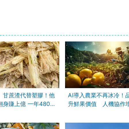
、甘蔗渣代替塑膠！他
AI導入農業不再冰冷！
翻身賺上億 一年480萬
升鮮果價值 人機協作
 竟成台灣攻佔國際的
力｜AI農業進行式｜鏡
器!！│【台灣新思路】
查報告｜