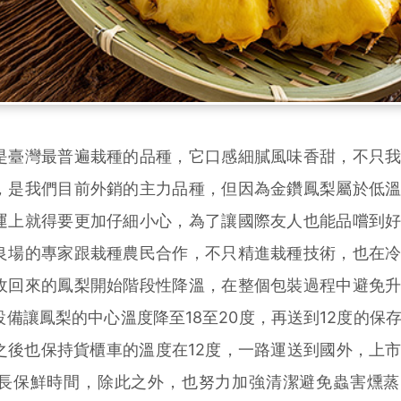
臺灣最普遍栽種的品種，它口感細膩風味香甜，不只我
，是我們目前外銷的主力品種，但因為金鑽鳳梨屬於低
運上就得要更加仔細小心，為了讓國際友人也能品嚐到
良場的專家跟栽種農民合作，不只精進栽種技術，也在
收回來的鳳梨開始階段性降溫，在整個包裝過程中避免
備讓鳳梨的中心溫度降至18至20度，再送到12度的保
之後也保持貨櫃車的溫度在12度，一路運送到國外，上
長保鮮時間，除此之外，也努力加強清潔避免蟲害燻蒸