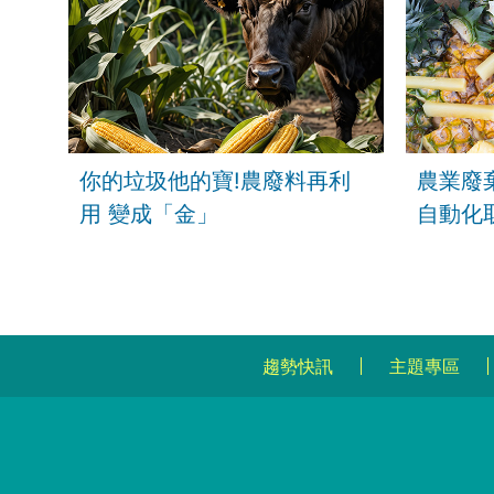
出破億價值/借貸十萬創茶葉
王國 茶渣回收變茶香貓砂
你的垃圾他的寶!農廢料再利
農業廢
用 變成「金」
自動化
趨勢快訊
主題專區