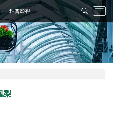
科普影視
鳳梨