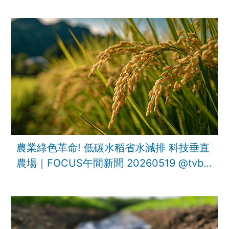
農業綠色革命! 低碳水稻省水減排 科技垂直
農場｜FOCUS午間新聞 20260519 ‪@tvbsf