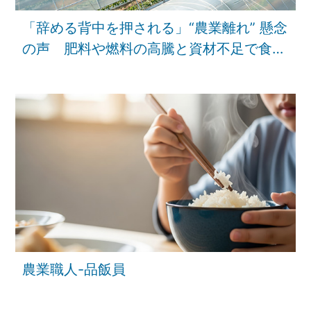
「辞める背中を押される」“農業離れ” 懸念
の声 肥料や燃料の高騰と資材不足で食を
支える現場にも中東危機の影響【報道特
集】｜TBS NEWS DIG
農業職人-品飯員