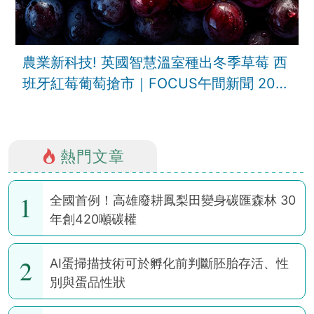
農業新科技! 英國智慧溫室種出冬季草莓 西
班牙紅莓葡萄搶市｜FOCUS午間新聞 202
熱門文章
1
全國首例！高雄廢耕鳳梨田變身碳匯森林 30
年創420噸碳權
2
AI蛋掃描技術可於孵化前判斷胚胎存活、性
別與蛋品性狀