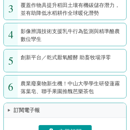
3
覆蓋作物具提升稻田土壤有機碳儲存潛力，
並有助降低水稻耕作全球暖化潛勢
4
影像辨識技術支援乳牛行為監測與精準酪農
數位孿生
5
創新平台／乾式厭氧醱酵 助畜牧場淨零
6
農業廢棄物新生機！中山大學學生研發蓮霧
落葉皂、聯手果園推醜芭樂茶包
訂閱電子報