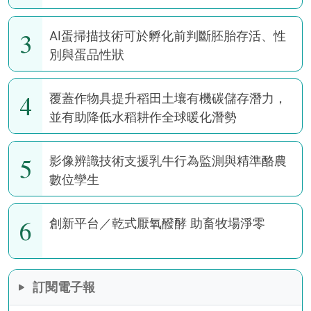
3
AI蛋掃描技術可於孵化前判斷胚胎存活、性
別與蛋品性狀
4
覆蓋作物具提升稻田土壤有機碳儲存潛力，
並有助降低水稻耕作全球暖化潛勢
5
影像辨識技術支援乳牛行為監測與精準酪農
數位孿生
6
創新平台／乾式厭氧醱酵 助畜牧場淨零
訂閱電子報