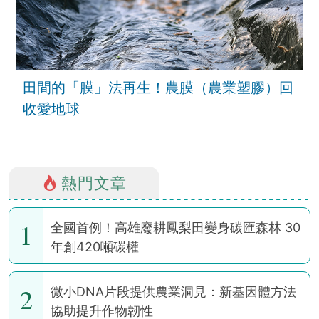
田間的「膜」法再生！農膜（農業塑膠）回
收愛地球
熱門文章
1
全國首例！高雄廢耕鳳梨田變身碳匯森林 30
年創420噸碳權
2
微小DNA片段提供農業洞見：新基因體方法
協助提升作物韌性