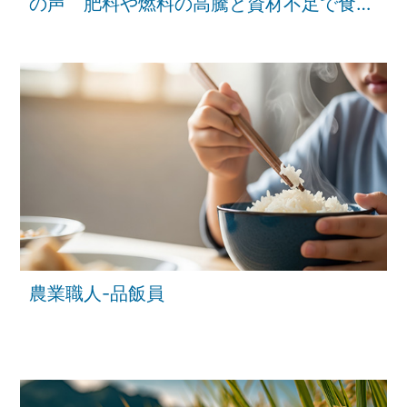
の声 肥料や燃料の高騰と資材不足で食を
支える現場にも中東危機の影響【報道特
集】｜TBS NEWS DIG
農業職人-品飯員