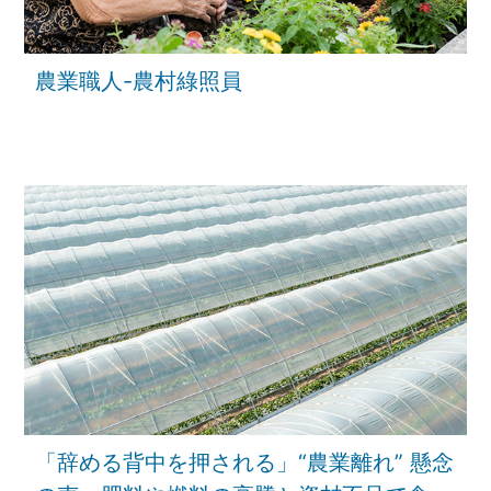
農業職人-農村綠照員
「辞める背中を押される」“農業離れ” 懸念