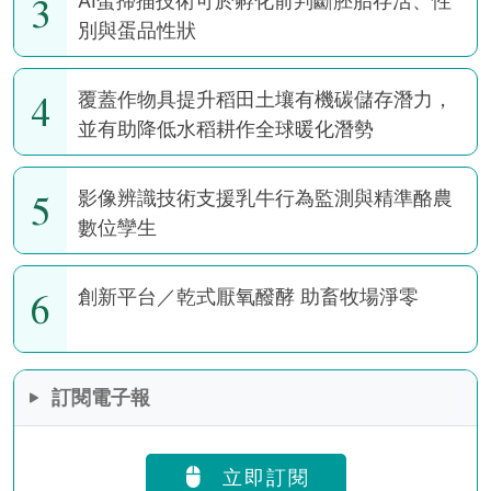
3
AI蛋掃描技術可於孵化前判斷胚胎存活、性
別與蛋品性狀
4
覆蓋作物具提升稻田土壤有機碳儲存潛力，
並有助降低水稻耕作全球暖化潛勢
5
影像辨識技術支援乳牛行為監測與精準酪農
數位孿生
6
創新平台／乾式厭氧醱酵 助畜牧場淨零
訂閱電子報
立即訂閱