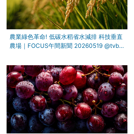
農業綠色革命! 低碳水稻省水減排 科技垂直
農場｜FOCUS午間新聞 20260519 ‪@tvbsf