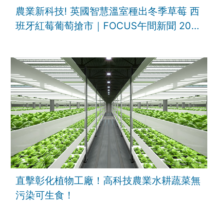
農業新科技! 英國智慧溫室種出冬季草莓 西
班牙紅莓葡萄搶市｜FOCUS午間新聞 202
直擊彰化植物工廠！高科技農業水耕蔬菜無
污染可生食！