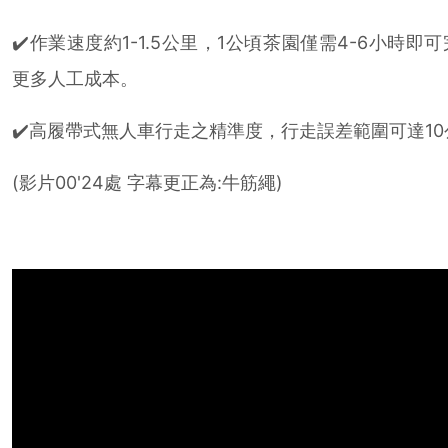
✔️作業速度約1-1.5公里，1公頃茶園僅需4-6小時即
更多人工成本。
✔️高履帶式無人車行走之精準度，行走誤差範圍可達1
(影片00'24處 字幕更正為:牛筋繩)