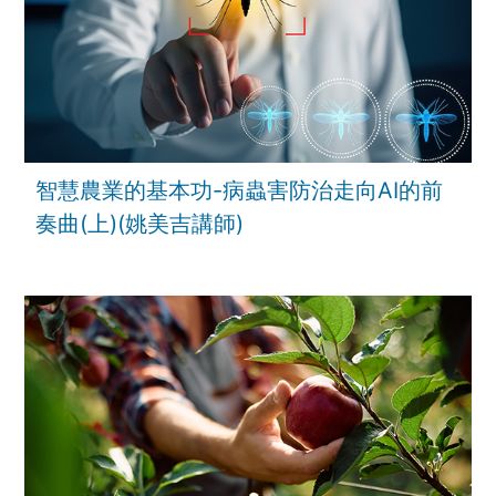
智慧農業的基本功-病蟲害防治走向AI的前
奏曲(上)(姚美吉講師)