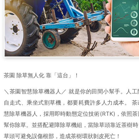
茶園 除草無人化 靠「這台」！
＼茶園智慧除草機器人／ 就是你的田間小幫手。人工
自走式、乘坐式割草機，都要耗費許多人力成本。 茶
慧除草機器人，採用即時動態定位技術(RTK)，依照
幫你除草。並搭配避障除草機組，當除草頭靠近茶樹時
草頭可避免誤傷根部，造成茶樹環狀剝皮死亡！