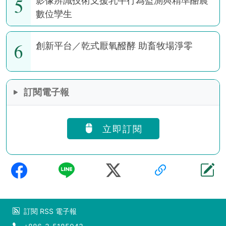
5
影像辨識技術支援乳牛行為監測與精準酪農
數位孿生
6
創新平台／乾式厭氧醱酵 助畜牧場淨零
訂閱電子報
立即訂閱
訂閱
RSS
電子報