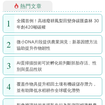
熱門文章
1
全國首例！高雄廢耕鳳梨田變身碳匯森林 30
年創420噸碳權
2
微小DNA片段提供農業洞見：新基因體方法
協助提升作物韌性
3
AI蛋掃描技術可於孵化前判斷胚胎存活、性
別與蛋品性狀
4
覆蓋作物具提升稻田土壤有機碳儲存潛力，
並有助降低水稻耕作全球暖化潛勢