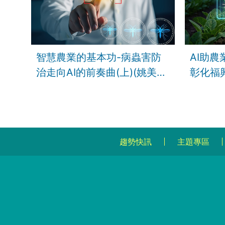
智慧農業的基本功-病蟲害防
AI助
治走向AI的前奏曲(上)(姚美吉
彰化福
講師)
趨勢快訊
主題專區