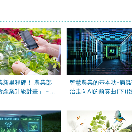
業新里程碑！ 農業部
智慧農業的基本功-病蟲
食產業升級計畫」－民
治走向AI的前奏曲(下)(
講師)