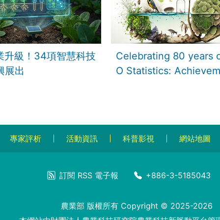
農業升級！34項智慧科技
Celebrating 80 years 
興展出
O Statistics: Achievem
challenges and way f
專家評析
活動資訊
科普影視
網站地圖
訂閱
RSS
電子報
+886-3-5185043
農業部 版權所有 Copyright © 2025-2026