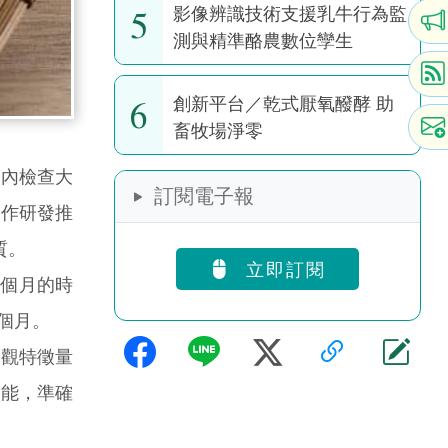
5
影像辨識技術支援乳牛行為監
測與精準酪農數位孿生
6
創新平台／乾式厭氧醱酵 助
畜牧場淨零
內檢查大
訂閱電子報
合作研發推
質。
立即訂閱
個月的時
個月。
觀特徵量
效能，準確