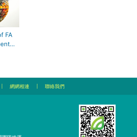
of FA
ents,
orward
網網相連
聯絡我們