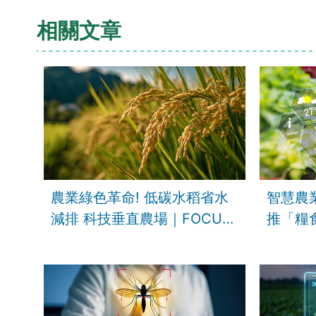
相關文章
農業綠色革命! 低碳水稻省水
智慧農
減排 科技垂直農場｜FOCUS
推「糧
午間新聞 20260519 ‪@tvbsfo
視新聞