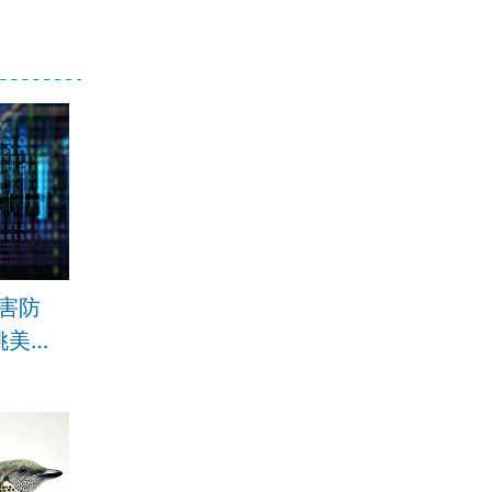
害防
姚美吉