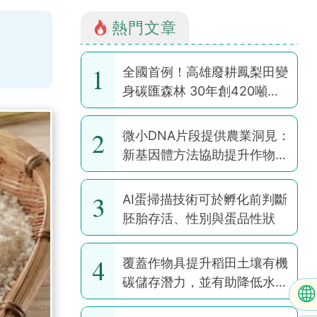
熱門文章
1
全國首例！高雄廢耕鳳梨田變
身碳匯森林 30年創420噸碳
權
2
微小DNA片段提供農業洞見：
新基因體方法協助提升作物韌
性
3
AI蛋掃描技術可於孵化前判斷
胚胎存活、性別與蛋品性狀
4
覆蓋作物具提升稻田土壤有機
碳儲存潛力，並有助降低水稻
耕作全球暖化潛勢