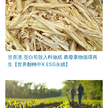
甘蔗渣.茭白筍殼入料做紙 農廢棄物循環再
生【世界翻轉中X ESG永續】