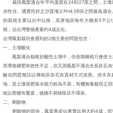
栽培鳳梨適合年平均溫度在24到27度之間，土壤
水性佳、通透性好之沙質壤土PH4.5到6之間最為適
的面積主要以台中以南，高屏地區每年大概有5千公
積，佔台灣整個產量約4成左右。
台灣鳳梨栽培會遇到的2個主要的問題包含：
一、土壤酸化
鳳梨適合栽種於酸性土壤中，但長期種植只會使土
而導致磷肥有效性不足，但又因鳳梨不適合生長於石灰
酸化問題無法以傳統添加石灰資材方式改善。排水良
地，其土壤保肥保水能力較為不易，有機無毒栽培之田
統以塑膠布覆蓋，後續不易移除且不環保。
二、剩餘物
剩餘物的部份，鳳梨果皮佔果實比例大約4成，而