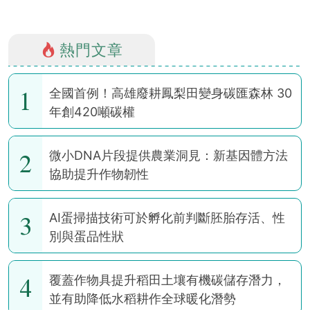
熱門文章
1
全國首例！高雄廢耕鳳梨田變身碳匯森林 30
年創420噸碳權
2
微小DNA片段提供農業洞見：新基因體方法
協助提升作物韌性
3
AI蛋掃描技術可於孵化前判斷胚胎存活、性
別與蛋品性狀
4
覆蓋作物具提升稻田土壤有機碳儲存潛力，
並有助降低水稻耕作全球暖化潛勢