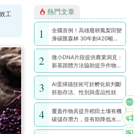
熱門文章
效工
1
全國首例！高雄廢耕鳳梨田變
身碳匯森林 30年創420噸碳
權
2
微小DNA片段提供農業洞見：
新基因體方法協助提升作物韌
性
3
AI蛋掃描技術可於孵化前判斷
胚胎存活、性別與蛋品性狀
4
覆蓋作物具提升稻田土壤有機
碳儲存潛力，並有助降低水稻
耕作全球暖化潛勢