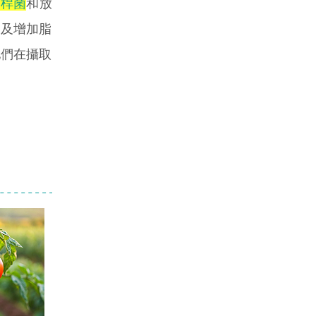
孢桿菌
和放
謝及增加脂
他們在攝取