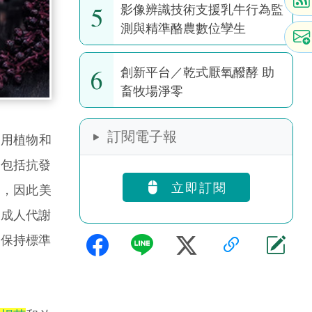
5
影像辨識技術支援乳牛行為監
測與精準酪農數位孿生
6
創新平台／乾式厭氧醱酵 助
畜牧場淨零
訂閱電子報
藥用植物和
，包括抗發
立即訂閱
解，因此美
重成人代謝
並保持標準