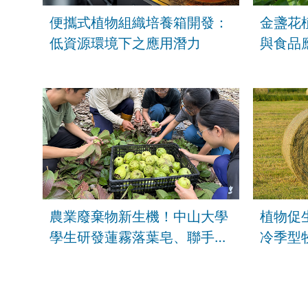
便攜式植物組織培養箱開發：
金盞花
低資源環境下之應用潛力
與食品
農業廢棄物新生機！中山大學
植物促
學生研發蓮霧落葉皂、聯手果
冷季型
園推醜芭樂茶包
發之應