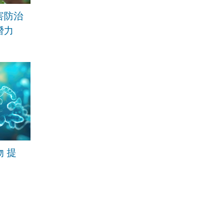
害防治
潛力
 提