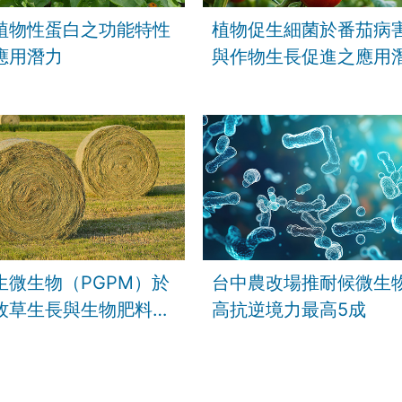
植物性蛋白之功能特性
植物促生細菌於番茄病
應用潛力
與作物生長促進之應用
生微生物（PGPM）於
台中農改場推耐候微生物
牧草生長與生物肥料開
高抗逆境力最高5成
用潛力