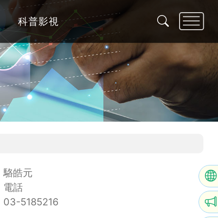
科普影視
駱皓元
電話
03-5185216