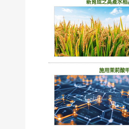
新育成之高產水稻
施用茉莉酸