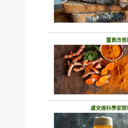
薑黃改善
盧安達科學家開