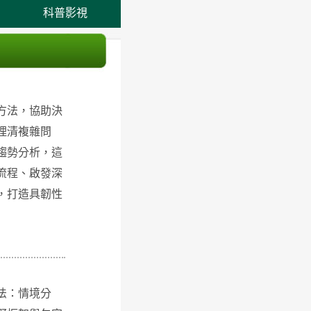
科普影視
方法，協助決
理清複雜問
趨勢分析，這
流程、啟發深
，打造具韌性
法：情境分