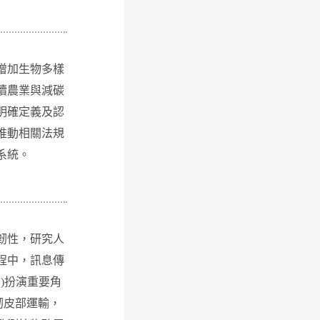
增加生物多樣
續農業與減碳
明確定義及認
推動相關法規
系統。
韌性，研究人
程中，訊息傳
(SSS)扮演重要角
韌皮部運輸，