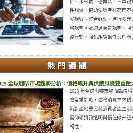
析、未來輪、德菲法、三重視
性想像，協助決策者在高度不
展視野、整合觀點，進行多元
略規劃。並透過願景規劃、回
踐行動，強化組織韌性與創新
2025 全球咖啡市場趨勢分析：價格飆升與供應風險雙重壓
2025 年全球咖啡市場面臨價
險雙重挑戰，儘管消費需求穩
仍對產地農民與消費者產生明
需仰賴資訊透明與價值鏈升級
韌性。