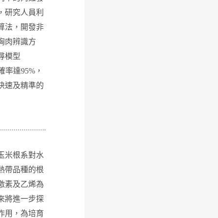
，研究人員利
算法，開發非
胸肉辨識方
尋模型
確率達95%，
快速及精準的
玉米根系對水
熱帶品種的根
激素及乙烯為
來將進一步探
作用，為培育