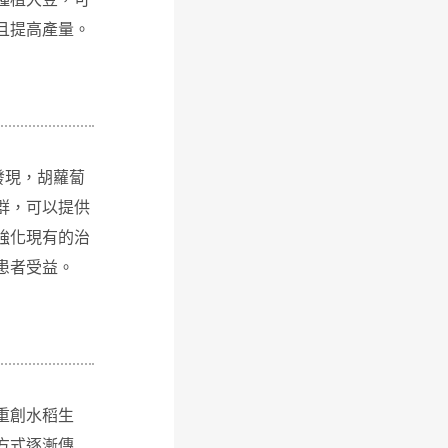
且提高產量。
發現，胡蘿蔔
群，可以提供
強化現有的治
患者受益。
重創水稻生
方式逐漸傳