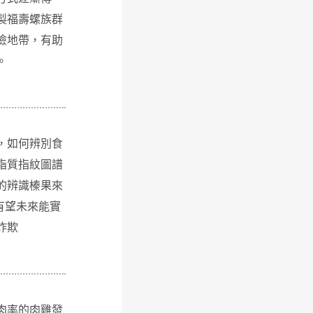
製福壽螺族群
險地帶，有助
。
，如何辨別食
脂質指紋圖譜
的辨識榛果來
有望未來能實
詐欺
肉率的肉雞發