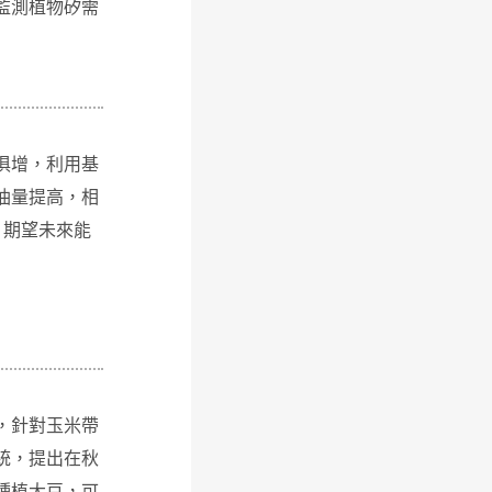
監測植物矽需
俱增，利用基
油量提高，相
，期望未來能
，針對玉米帶
統，提出在秋
種植大豆，可