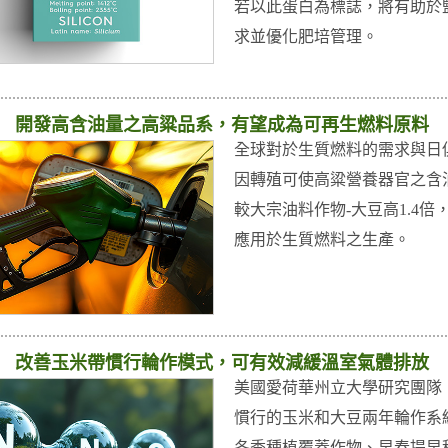
若以此蛋白為標誌，將有助於
求並優化肥培管理。
開發高含油量之高粱品系，有望成為可再生燃料原料
全球對於生質燃料的需求與日
因轉殖可使高粱營養器官之含
較大宗油料作物-大豆高1.4倍
應用於生質燃料之生產。
改善玉米帶慣行輪作模式，可有效減緩溫室氣體排放
美國愛荷華州立大學研究團隊
慣行的玉米和大豆兩年輪作系
冬季種植覆蓋作物、早春提早