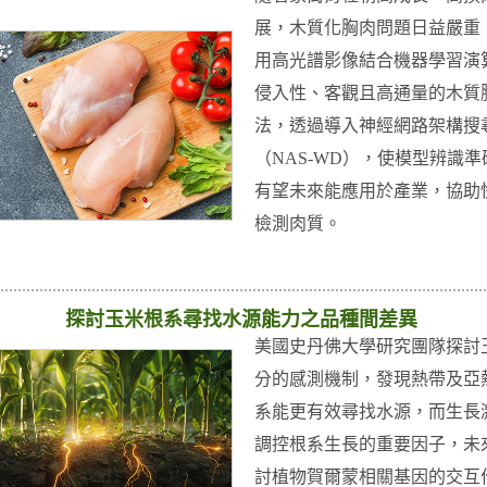
展，木質化胸肉問題日益嚴重
用高光譜影像結合機器學習演
侵入性、客觀且高通量的木質
法，透過導入神經網路架構搜
（NAS-WD），使模型辨識準
有望未來能應用於產業，協助
檢測肉質。
探討玉米根系尋找水源能力之品種間差異
美國史丹佛大學研究團隊探討
分的感測機制，發現熱帶及亞
系能更有效尋找水源，而生長
調控根系生長的重要因子，未
討植物賀爾蒙相關基因的交互