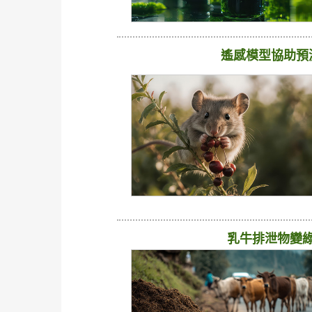
遙感模型協助預
乳牛排泄物變