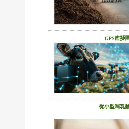
GPS虛擬
從小型哺乳