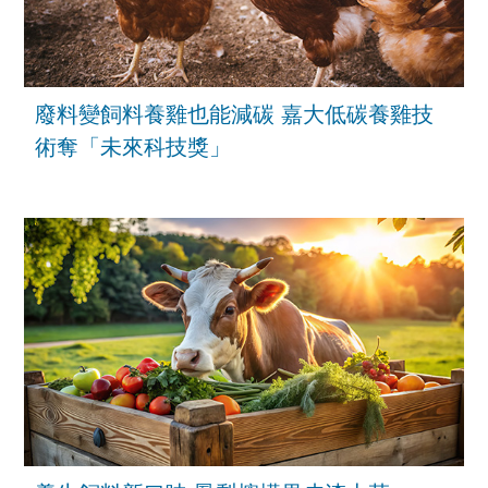
廢料變飼料養雞也能減碳 嘉大低碳養雞技
術奪「未來科技獎」