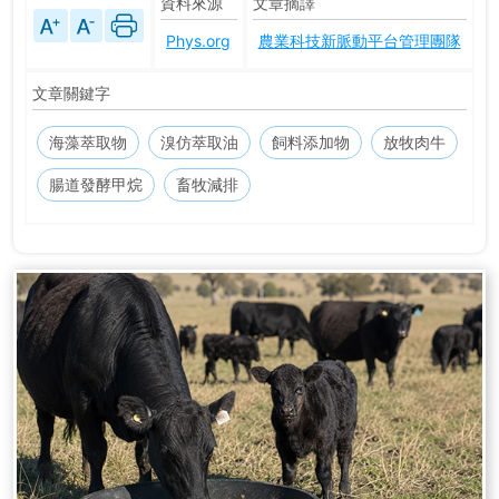
資料來源
文章摘譯
Phys.org
農業科技新脈動平台管理團隊
文章關鍵字
海藻萃取物
溴仿萃取油
飼料添加物
放牧肉牛
腸道發酵甲烷
畜牧減排