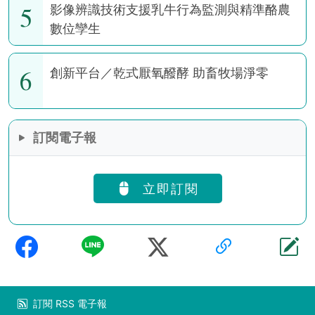
5
影像辨識技術支援乳牛行為監測與精準酪農
數位孿生
6
創新平台／乾式厭氧醱酵 助畜牧場淨零
訂閱電子報
立即訂閱
訂閱
RSS
電子報