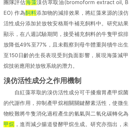
團隊評估
海藻
溴仿萃取油(bromoform extract oil, B
EO) 作為
飼料
添加物的減排效果，將紅藻來源的溴仿
活性成分添加於放牧安格斯牛補充飼料中。研究結果
顯示，在八週試驗期間，接受補充飼料的牛隻甲烷排
放降低49%至77%，且未觀察到母牛體重與犢牛出生
至150日齡的生長表現受到負面影響，展現海藻減甲
烷技術應用於放牧系統的潛力。
溴仿活性成分之作用機制
自紅藻萃取的溴仿活性成分可干擾瘤胃產甲烷菌
的代謝作用，抑制產甲烷相關關鍵酵素活性，使微生
物較難將牛隻消化過程產生的氫氣與二氧化碳轉化為
甲烷
，進而減少腸道發酵甲烷生成。研究亦指出，未