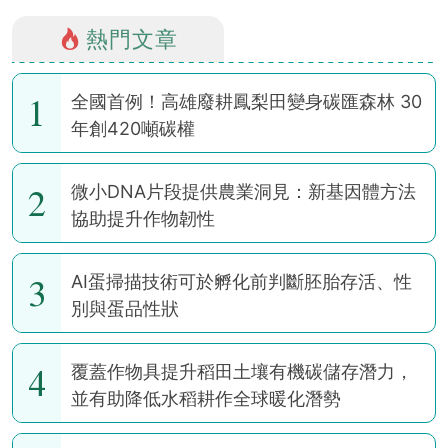
熱門文章
1
全國首例！高雄廢耕鳳梨田變身碳匯森林 30
年創420噸碳權
2
微小DNA片段提供農業洞見：新基因體方法
協助提升作物韌性
3
AI蛋掃描技術可於孵化前判斷胚胎存活、性
別與蛋品性狀
4
覆蓋作物具提升稻田土壤有機碳儲存潛力，
並有助降低水稻耕作全球暖化潛勢